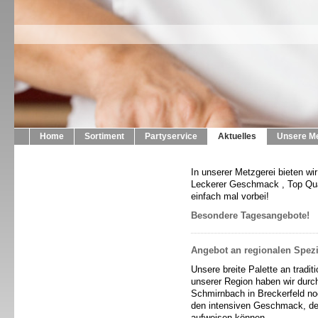
Home
Sortiment
Partyservice
Aktuelles
Unsere Me
In unserer Metzgerei bieten wi
Leckerer Geschmack , Top Qual
einfach mal vorbei!
Besondere Tagesangebote!
Angebot an regionalen Spezial
Unsere breite Palette an tradi
unserer Region haben wir durc
Schmirnbach in Breckerfeld n
den intensiven Geschmack, den
aufweisen können.